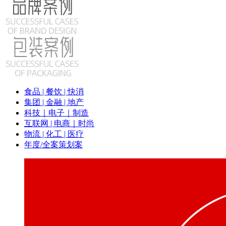
食品 | 餐饮 | 快消
集团 | 金融 | 地产
科技｜电子｜制造
互联网 | 电商｜时尚
物流 | 化工 | 医疗
年度/全案策划案