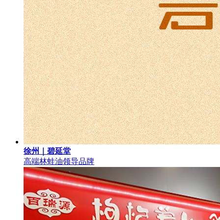
徐州｜碧延堂
高端林蛙油领导品牌