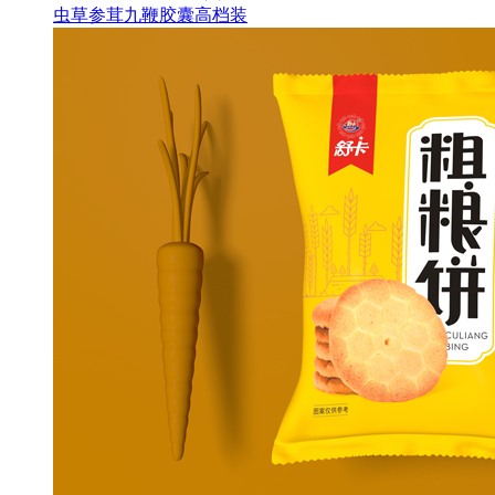
虫草参茸九鞭胶囊高档装