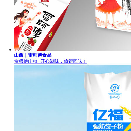
山西｜雷师傅食品
雷师傅山楂--开心滋味，值得回味！