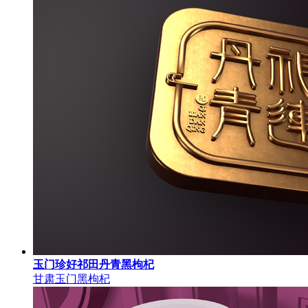
玉门珍好祁田丹青黑枸杞
甘肃玉门黑枸杞