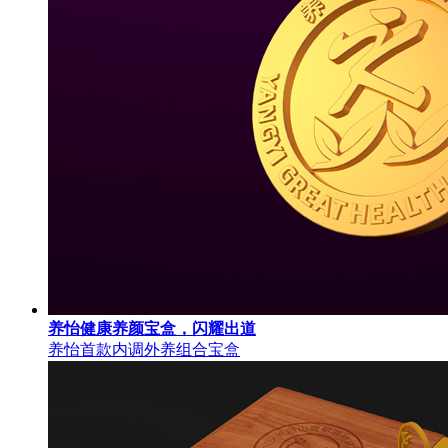
养怡健康养颜宝盒，闪耀出道
养怡首款内调外养组合宝盒