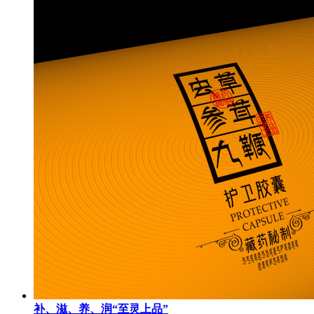
补、滋、养、润“至灵上品”