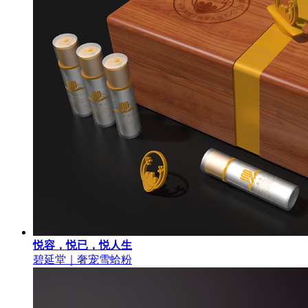
悦容，悦已，悦人生
碧延堂｜奢宠雪蛤粉