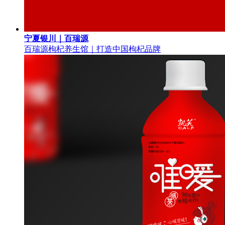
宁夏银川｜百瑞源
百瑞源枸杞养生馆｜打造中国枸杞品牌