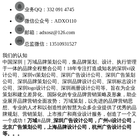
业务QQ：332 091 4745
微信公众号：ADXO110
邮箱：adxosz@126.com
总监微信：13510931527
我们的认知
中国深圳｜万域品牌策划公司，集品牌策划、设计、执行管理
于一体的品牌全程整合公司！18年专注打造成知名的
深圳
vi设
计
公司
、
深圳
vi策划
公司
、
深圳
广告设计
公司
、
深圳
广告策划
公司
、
深圳
品牌策划
公司
、
深圳
品牌设计
公司
、
深圳
标志设计
公司
、
深圳
logo设计
公司
、
深圳
画册设计
公司
等。旨在为企业
策划和建立差异化、国际化的专业品牌营销策略及形象，助企
业展开品牌营销全面攻势； 万域策划，以先进的品牌营销思
想、专业的人才和以创造性的智慧为众多企业提供了优秀的品
牌规划、营销策划、上市推广和商业设计服务，
创造了一个又
一个成功！
万域
®品牌_
深圳
广告设计公司
，广州
vi设计公司
，
北京
广告策划公司
，上海
品牌设计公司
，杭州
广告设计公司
等。。。