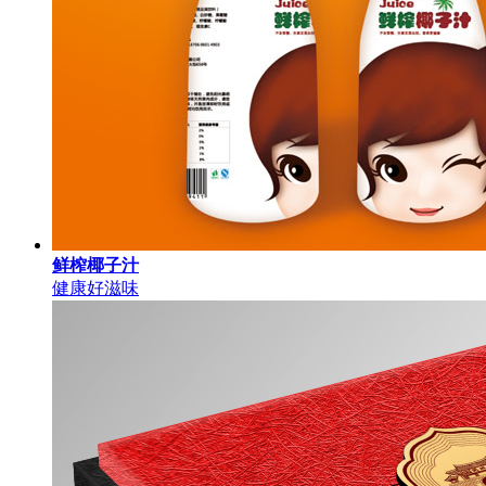
鲜榨椰子汁
健康好滋味