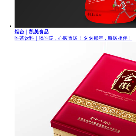
烟台｜凯芙食品
唯茶饮料｜喝唯暖，心暖胃暖！ 匆匆那年，唯暖相伴！