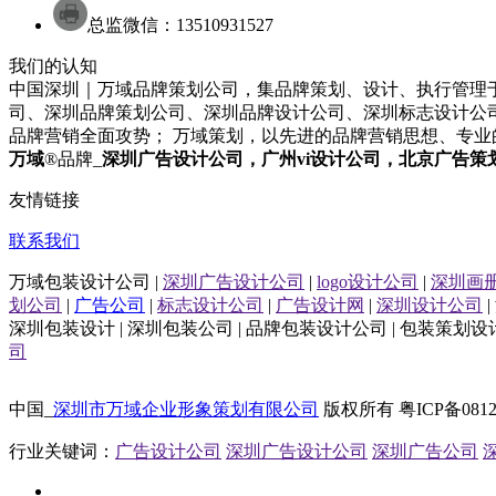
总监微信：13510931527
我们的认知
中国深圳｜万域品牌策划公司，集品牌策划、设计、执行管理于
司
、
深圳
品牌策划
公司
、
深圳
品牌设计
公司
、
深圳
标志设计
公
品牌营销全面攻势； 万域策划，以先进的品牌营销思想、专
万域
®品牌_
深圳
广告设计公司
，广州
vi设计公司
，北京
广告策
友情链接
联系我们
万域包装设计公司 |
深圳广告设计公司
|
logo设计公司
|
深圳画
划公司
|
广告公司
|
标志设计公司
|
广告设计网
|
深圳设计公司
|
深圳包装设计 | 深圳包装公司 | 品牌包装设计公司 | 包装策划设计
司
中国_
深圳市万域企业形象策划有限公司
版权所有 粤ICP备081
行业关键词：
广告设计公司
深圳广告设计公司
深圳广告公司