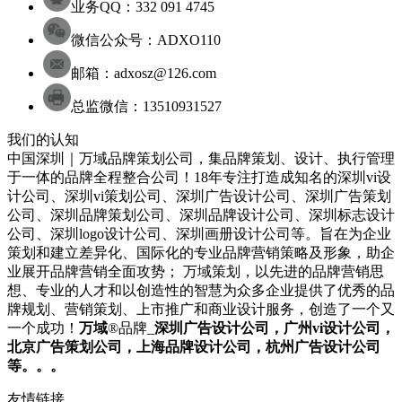
业务QQ：332 091 4745
微信公众号：ADXO110
邮箱：adxosz@126.com
总监微信：13510931527
我们的认知
中国深圳｜万域品牌策划公司，集品牌策划、设计、执行管理
于一体的品牌全程整合公司！18年专注打造成知名的
深圳
vi设
计
公司
、
深圳
vi策划
公司
、
深圳
广告设计
公司
、
深圳
广告策划
公司
、
深圳
品牌策划
公司
、
深圳
品牌设计
公司
、
深圳
标志设计
公司
、
深圳
logo设计
公司
、
深圳
画册设计
公司
等。旨在为企业
策划和建立差异化、国际化的专业品牌营销策略及形象，助企
业展开品牌营销全面攻势； 万域策划，以先进的品牌营销思
想、专业的人才和以创造性的智慧为众多企业提供了优秀的品
牌规划、营销策划、上市推广和商业设计服务，
创造了一个又
一个成功！
万域
®品牌_
深圳
广告设计公司
，广州
vi设计公司
，
北京
广告策划公司
，上海
品牌设计公司
，杭州
广告设计公司
等。。。
友情链接