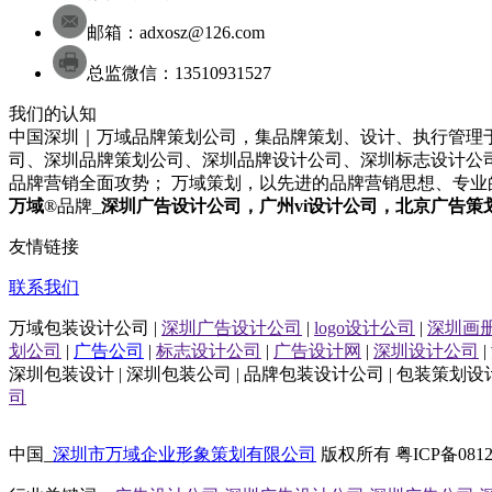
邮箱：adxosz@126.com
总监微信：13510931527
我们的认知
中国深圳｜万域品牌策划公司，集品牌策划、设计、执行管理于
司
、
深圳
品牌策划
公司
、
深圳
品牌设计
公司
、
深圳
标志设计
公
品牌营销全面攻势； 万域策划，以先进的品牌营销思想、专
万域
®品牌_
深圳
广告设计公司
，广州
vi设计公司
，北京
广告策
友情链接
联系我们
万域包装设计公司 |
深圳广告设计公司
|
logo设计公司
|
深圳画
划公司
|
广告公司
|
标志设计公司
|
广告设计网
|
深圳设计公司
|
深圳包装设计 | 深圳包装公司 | 品牌包装设计公司 | 包装策划设计
司
中国_
深圳市万域企业形象策划有限公司
版权所有 粤ICP备081