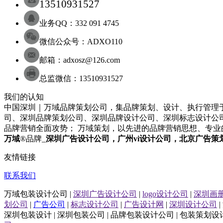
13510931527
业务QQ：332 091 4745
微信公众号：ADXO110
邮箱：adxosz@126.com
总监微信：13510931527
我们的认知
中国深圳｜万域品牌策划公司，集品牌策划、设计、执行管理于
司
、
深圳
品牌策划
公司
、
深圳
品牌设计
公司
、
深圳
标志设计
公
品牌营销全面攻势； 万域策划，以先进的品牌营销思想、专
万域
®品牌_
深圳
广告设计公司
，广州
vi设计公司
，北京
广告策
友情链接
联系我们
万域包装设计公司 |
深圳广告设计公司
|
logo设计公司
|
深圳画
划公司
|
广告公司
|
标志设计公司
|
广告设计网
|
深圳设计公司
|
深圳包装设计 | 深圳包装公司 | 品牌包装设计公司 | 包装策划设计