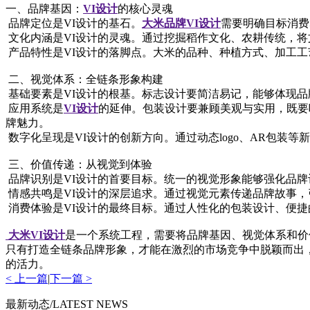
一、品牌基因：
VI设计
的核心灵魂
品牌定位是VI设计的基石。
大米品牌VI设计
需要明确目标消费
文化内涵是VI设计的灵魂。通过挖掘稻作文化、农耕传统，
产品特性是VI设计的落脚点。大米的品种、种植方式、加工工
二、视觉体系：全链条形象构建
基础要素是VI设计的根基。标志设计要简洁易记，能够体现
应用系统是
VI设计
的延伸。包装设计要兼顾美观与实用，既要
牌魅力。
数字化呈现是VI设计的创新方向。通过动态logo、AR包装
三、价值传递：从视觉到体验
品牌识别是VI设计的首要目标。统一的视觉形象能够强化品
情感共鸣是VI设计的深层追求。通过视觉元素传递品牌故事，
消费体验是VI设计的最终目标。通过人性化的包装设计、便
大米VI设计
是一个系统工程，需要将品牌基因、视觉体系和价
只有打造全链条品牌形象，才能在激烈的市场竞争中脱颖而出
的活力。
< 上一篇
|
下一篇 >
最新动态/LATEST NEWS