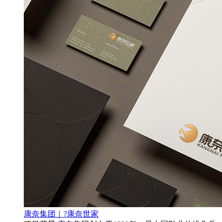
康奈集团｜?康奈世家