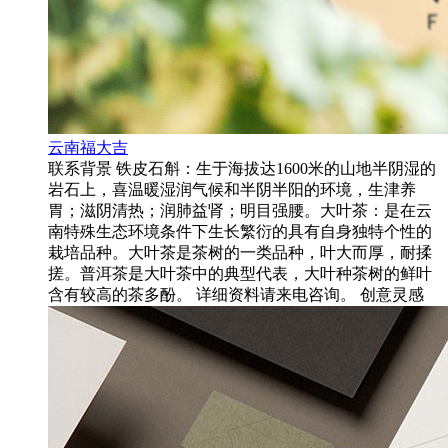
云南福大吉
联系背景 铁皮石斛：生于海拔达1600米的山地半阴湿的
岩石上，喜温暖湿润气候和半阴半阳的环境，生津养
胃；滋阴清热；润肺益肾；明目强腰。大叶茶：是在云
南特殊生态环境条件下生长繁衍的具有自身独特个性的
栽培品种。大叶茶是茶树的一类品种，叶大而厚，耐揉
搓。普洱茶是大叶茶中的典型代表，大叶种茶树的鲜叶
含有较高的茶多酚。 详细资料请来电咨询。 创意灵感