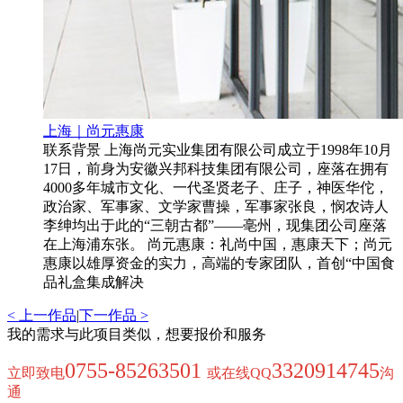
上海｜尚元惠康
联系背景 上海尚元实业集团有限公司成立于1998年10月
17日，前身为安徽兴邦科技集团有限公司，座落在拥有
4000多年城市文化、一代圣贤老子、庄子，神医华佗，
政治家、军事家、文学家曹操，军事家张良，悯农诗人
李绅均出于此的“三朝古都”——亳州，现集团公司座落
在上海浦东张。 尚元惠康：礼尚中国，惠康天下；尚元
惠康以雄厚资金的实力，高端的专家团队，首创“中国食
品礼盒集成解决
< 上一作品
|
下一作品 >
我的需求与此项目类似，想要报价和服务
0755-85263501
3320914745
立即致电
或在线QQ
沟
通