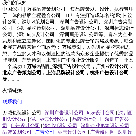
我们的认知
中国深圳｜万域品牌策划公司，集品牌策划、设计、执行管理
于一体的品牌全程整合公司！18年专注打造成知名的
深圳
vi设
计
公司
、
深圳
vi策划
公司
、
深圳
广告设计
公司
、
深圳
广告策划
公司
、
深圳
品牌策划
公司
、
深圳
品牌设计
公司
、
深圳
标志设计
公司
、
深圳
logo设计
公司
、
深圳
画册设计
公司
等。旨在为企业
策划和建立差异化、国际化的专业品牌营销策略及形象，助企
业展开品牌营销全面攻势； 万域策划，以先进的品牌营销思
想、专业的人才和以创造性的智慧为众多企业提供了优秀的品
牌规划、营销策划、上市推广和商业设计服务，
创造了一个又
一个成功！
万域
®品牌_
深圳
广告设计公司
，广州
vi设计公司
，
北京
广告策划公司
，上海
品牌设计公司
，杭州
广告设计公司
等。。。
友情链接
联系我们
万域包装设计公司 |
深圳广告设计公司
|
logo设计公司
|
深圳画
册设计公司
|
深圳标志设计公司
|
品牌设计公司
|
深圳广告公
司
|
广告设计公司
|
深圳VI设计公司
|
深圳企业形象设计公司
|
品牌策划公司
|
广告公司
|
标志设计公司
|
广告设计网
|
深圳设