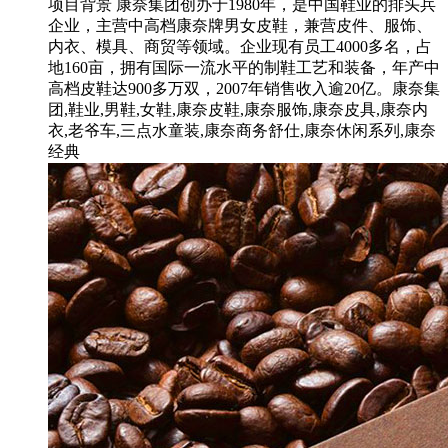
项目背景 康奈集团创办于1980年，是中国鞋业的排头兵
企业，主营中高档康奈牌男女皮鞋，兼营皮件、服饰、
内衣、模具、商贸等领域。企业现有员工4000多名，占
地160亩，拥有国际一流水平的制鞋工艺和装备，年产中
高档皮鞋达900多万双，2007年销售收入逾20亿。康奈集
团,鞋业,男鞋,女鞋,康奈皮鞋,康奈服饰,康奈皮具,康奈内
衣,老爷车,三点水童装,康奈商务舒仕,康奈休闲系列,康奈
经典