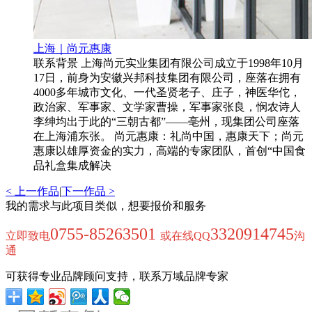
上海｜尚元惠康
联系背景 上海尚元实业集团有限公司成立于1998年10月
17日，前身为安徽兴邦科技集团有限公司，座落在拥有
4000多年城市文化、一代圣贤老子、庄子，神医华佗，
政治家、军事家、文学家曹操，军事家张良，悯农诗人
李绅均出于此的“三朝古都”——亳州，现集团公司座落
在上海浦东张。 尚元惠康：礼尚中国，惠康天下；尚元
惠康以雄厚资金的实力，高端的专家团队，首创“中国食
品礼盒集成解决
< 上一作品
|
下一作品 >
我的需求与此项目类似，想要报价和服务
0755-85263501
3320914745
立即致电
或在线QQ
沟
通
可获得专业品牌顾问支持，联系万域品牌专家