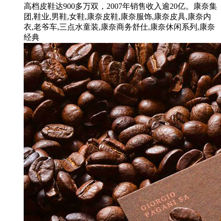
高档皮鞋达900多万双，2007年销售收入逾20亿。康奈集
团,鞋业,男鞋,女鞋,康奈皮鞋,康奈服饰,康奈皮具,康奈内
衣,老爷车,三点水童装,康奈商务舒仕,康奈休闲系列,康奈
经典