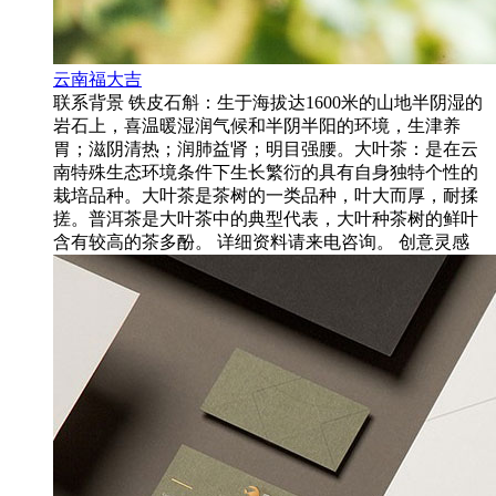
云南福大吉
联系背景 铁皮石斛：生于海拔达1600米的山地半阴湿的
岩石上，喜温暖湿润气候和半阴半阳的环境，生津养
胃；滋阴清热；润肺益肾；明目强腰。大叶茶：是在云
南特殊生态环境条件下生长繁衍的具有自身独特个性的
栽培品种。大叶茶是茶树的一类品种，叶大而厚，耐揉
搓。普洱茶是大叶茶中的典型代表，大叶种茶树的鲜叶
含有较高的茶多酚。 详细资料请来电咨询。 创意灵感