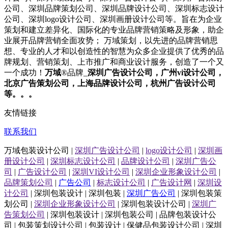
公司
、
深圳
品牌策划
公司
、
深圳
品牌设计
公司
、
深圳
标志设计
公司
、
深圳
logo设计
公司
、
深圳
画册设计
公司
等。旨在为企业
策划和建立差异化、国际化的专业品牌营销策略及形象，助企
业展开品牌营销全面攻势； 万域策划，以先进的品牌营销思
想、专业的人才和以创造性的智慧为众多企业提供了优秀的品
牌规划、营销策划、上市推广和商业设计服务，
创造了一个又
一个成功！
万域
®品牌_
深圳
广告设计公司
，广州
vi设计公司
，
北京
广告策划公司
，上海
品牌设计公司
，杭州
广告设计公司
等。。。
友情链接
联系我们
万域包装设计公司 |
深圳广告设计公司
|
logo设计公司
|
深圳画
册设计公司
|
深圳标志设计公司
|
品牌设计公司
|
深圳广告公
司
|
广告设计公司
|
深圳VI设计公司
|
深圳企业形象设计公司
|
品牌策划公司
|
广告公司
|
标志设计公司
|
广告设计网
|
深圳设
计公司
| 深圳包装设计 | 深圳包装 |
深圳广告公司
| 深圳包装策
划公司 |
深圳企业形象设计公司
| 深圳包装设计公司 |
深圳广
告策划公司
| 深圳包装设计 | 深圳包装公司 | 品牌包装设计公
司 | 包装策划设计公司 | 包装设计 | 保健品包装设计公司 | 深圳