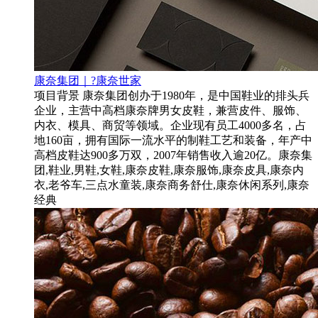
康奈集团｜?康奈世家
项目背景 康奈集团创办于1980年，是中国鞋业的排头兵
企业，主营中高档康奈牌男女皮鞋，兼营皮件、服饰、
内衣、模具、商贸等领域。企业现有员工4000多名，占
地160亩，拥有国际一流水平的制鞋工艺和装备，年产中
高档皮鞋达900多万双，2007年销售收入逾20亿。康奈集
团,鞋业,男鞋,女鞋,康奈皮鞋,康奈服饰,康奈皮具,康奈内
衣,老爷车,三点水童装,康奈商务舒仕,康奈休闲系列,康奈
经典