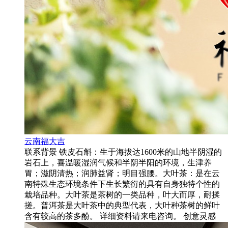
云南福大吉
联系背景 铁皮石斛：生于海拔达1600米的山地半阴湿的
岩石上，喜温暖湿润气候和半阴半阳的环境，生津养
胃；滋阴清热；润肺益肾；明目强腰。大叶茶：是在云
南特殊生态环境条件下生长繁衍的具有自身独特个性的
栽培品种。大叶茶是茶树的一类品种，叶大而厚，耐揉
搓。普洱茶是大叶茶中的典型代表，大叶种茶树的鲜叶
含有较高的茶多酚。 详细资料请来电咨询。 创意灵感