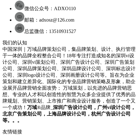
微信公众号：ADXO110
邮箱：adxosz@126.com
总监微信：13510931527
我们的认知
中国深圳｜万域品牌策划公司，集品牌策划、设计、执行管理
于一体的品牌全程整合公司！18年专注打造成知名的
深圳
vi设
计
公司
、
深圳
vi策划
公司
、
深圳
广告设计
公司
、
深圳
广告策划
公司
、
深圳
品牌策划
公司
、
深圳
品牌设计
公司
、
深圳
标志设计
公司
、
深圳
logo设计
公司
、
深圳
画册设计
公司
等。旨在为企业
策划和建立差异化、国际化的专业品牌营销策略及形象，助企
业展开品牌营销全面攻势； 万域策划，以先进的品牌营销思
想、专业的人才和以创造性的智慧为众多企业提供了优秀的品
牌规划、营销策划、上市推广和商业设计服务，
创造了一个又
一个成功！
万域
®品牌_
深圳
广告设计公司
，广州
vi设计公司
，
北京
广告策划公司
，上海
品牌设计公司
，杭州
广告设计公司
等。。。
友情链接