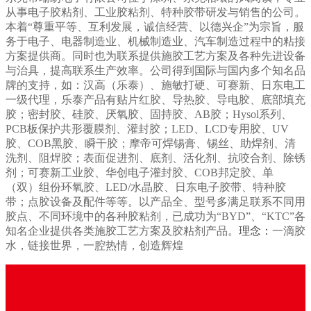
从事电子胶粘剂、工业胶粘剂、特种胶带研发与销售的公司。
本着“尊重平等、互利发展，诚信经营、以德兴企”为宗旨，服
务于电子、电器制造业、机械制造业、汽车制造过程中的粘接
方案提供商。同时也为联系提供施胶工艺方案及各种先进设备
与治具，提高联系生产效率。
公司得到国际与国内多个知名品
牌的支持，如：汉高（乐泰）、施敏打硬、可赛新、日东电工
一级代理，乐泰产品有贴片红胶、导热胶、导电胶、底部填充
胶；密封胶、硅胶、厌氧胶、固持胶、AB胶；Hysol系列、
PCB板保护共形覆膜剂、灌封胶；LED、LCD专用胶、UV
胶、COB黑胶、瞬干胶；摩帝可焊锡膏、锡丝、助焊剂、清
洗剂、阻焊胶；表面促进剂、底剂、活化剂、抗咬合剂、除锈
剂；可赛新工业胶、华创电子灌封胶、COB邦定胶、单
（双）组份环氧胶、LED/水晶胶、日东电子胶带、特种胶
带；点胶设备及配件等等。以产品全、型号多满足联系不同用
胶点、不同环境中的各种胶粘剂，已成功为“BYD”、“KTC”各
知名企业提供各类施胶工艺方案及胶粘剂产品。
理念：
一滴胶
水，链接世界，一腔热情，创造辉煌