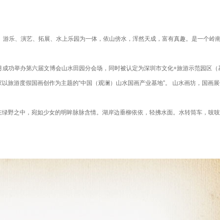
、游乐、演艺、拓展、水上乐园为一体，依山傍水，浑然天成，富有真趣。是一个岭南
0年5月成功举办第六届文博会山水田园分会场，同时被认定为深圳市文化+旅游示范园
以旅游度假国画创作为主题的“中国（观澜）山水国画产业基地”。 山水画坊，国画展
绿野之中，宛如少女的明眸脉脉含情。湖岸边垂柳依依，轻拂水面。水转筒车，吱吱