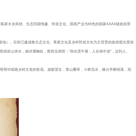
客家水乡风情、生态田园情趣、民俗文化、国画产业为特色的国家AAAA级旅游景
区（基地）。目前已建成集生态文化、客家文化及乡村民俗文化为主背景的旅游观光度假
馆或依山傍水，曲径通幽处，豁然见画馆；“画在景中展，人在画中游”，达到人、
呀呀吟唱着乡村古老的歌谣。放眼望去，青山叠翠，小桥流水，楼台亭榭错落，宛