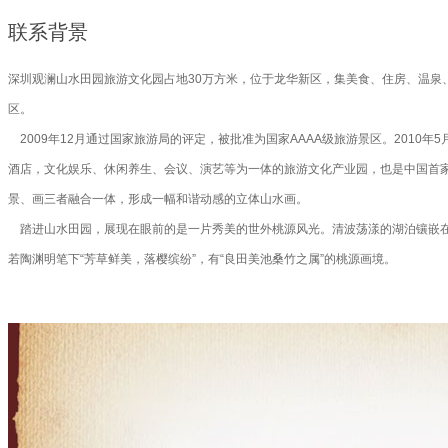
联系背景
深圳观澜山水田园旅游文化园占地30万方米，位于龙华新区，集美食、住房、温泉
区。
2009年12月通过国家旅游局的评定，被批准为国家AAAA级旅游景区。201
酒店，文化娱乐、休闲养生、会议、演艺等为一体的旅游文化产业园，也是中国首家
景、画三者融合一体，形成一幅和谐动感的立体山水画。
踏进山水田园，展现在眼前的是一片秀美的世外桃源风光。清波荡漾的湖泊镶嵌在
若陶渊明笔下“芳草鲜美，落樱缤纷”，有“良田美池桑竹之属”的桃源画境。