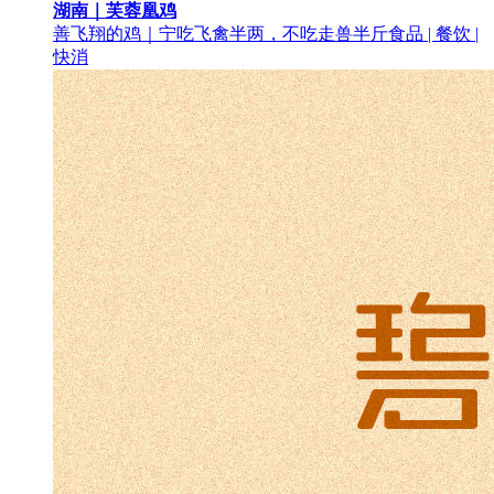
湖南｜芙蓉凰鸡
善飞翔的鸡｜宁吃飞禽半两，不吃走兽半斤
食品 | 餐饮 |
快消