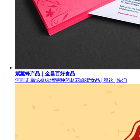
紫蕙蜂产品｜金昌百好食品
河西走廊戈壁绿洲特种药材花蜂蜜
食品 | 餐饮 | 快消