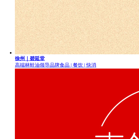
徐州｜碧延堂
高端林蛙油领导品牌
食品 | 餐饮 | 快消