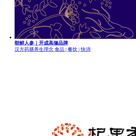
朝鲜人参｜开成高俪品牌
汉方药膳养生理念
食品 | 餐饮 | 快消