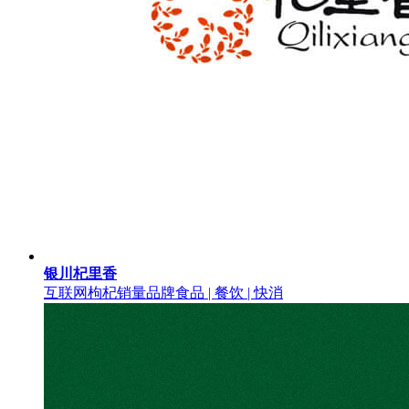
银川杞里香
互联网枸杞销量品牌
食品 | 餐饮 | 快消