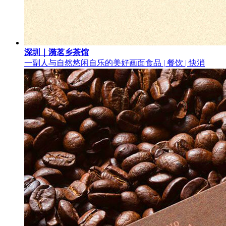
深圳｜漪茗乡茶馆
一副人与自然悠闲自乐的美好画面
食品 | 餐饮 | 快消