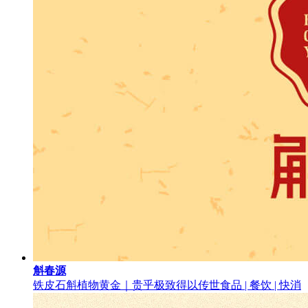
斛春源
铁皮石斛植物黄金｜贵乎极致得以传世
食品 | 餐饮 | 快消